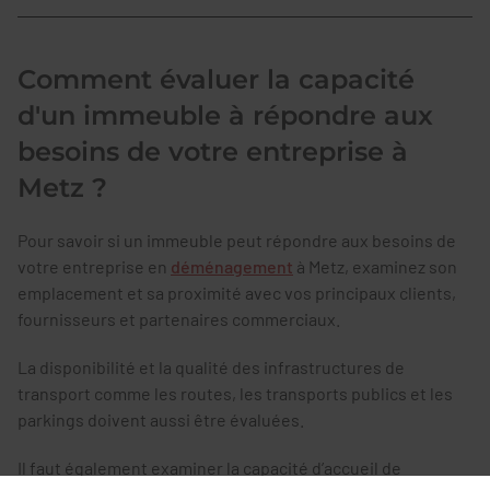
Comment évaluer la capacité
d'un immeuble à répondre aux
besoins de votre entreprise à
Metz ?
Pour savoir si un immeuble peut répondre aux besoins de
votre entreprise en
déménagement
à Metz, examinez son
emplacement et sa proximité avec vos principaux clients,
fournisseurs et partenaires commerciaux.
La disponibilité et la qualité des infrastructures de
transport comme les routes, les transports publics et les
parkings doivent aussi être évaluées.
Il faut également examiner la capacité d’accueil de